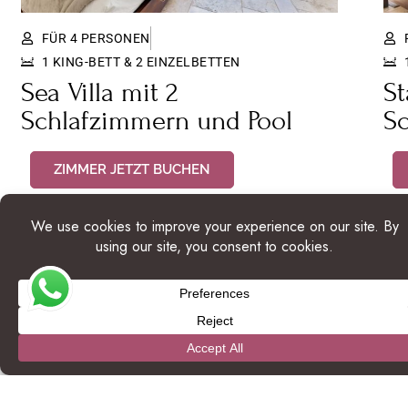
FÜR 4 PERSONEN
1 KING-BETT & 2 EINZELBETTEN
Sea Villa mit 2
St
Schlafzimmern und Pool
S
ZIMMER JETZT BUCHEN
MEHR ERFAHREN