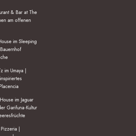
rant & Bar at The
hen am offenen
ouse im Sleeping
 Bauernhof
Küche
z im Umaya |
nspiriertes
Placencia
House im Jaguar
er Garifuna-Kultur
Meeresfrüchte
 Pizzeria |