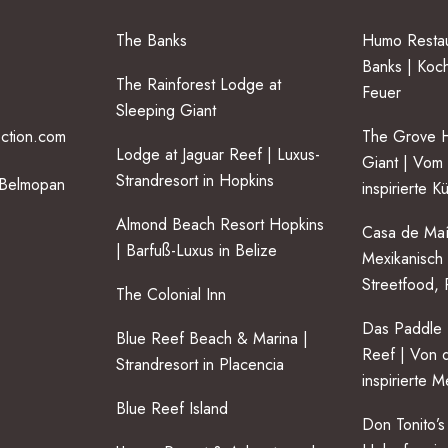
The Banks
Humo Restau
Banks | Koc
The Rainforest Lodge at
Feuer
Sleeping Giant
ection.com
The Grove H
Lodge at Jaguar Reef | Luxus-
Giant | Vom
Strandresort in Hopkins
 Belmopan
inspirierte 
Almond Beach Resort Hopkins
Casa de Maí
| Barfuß-Luxus in Belize
Mexikanisch i
Streetfood, 
The Colonial Inn
Das Paddle 
Blue Reef Beach & Marina |
Reef | Von d
Strandresort in Placencia
inspirierte 
Blue Reef Island
Don Tonito’s