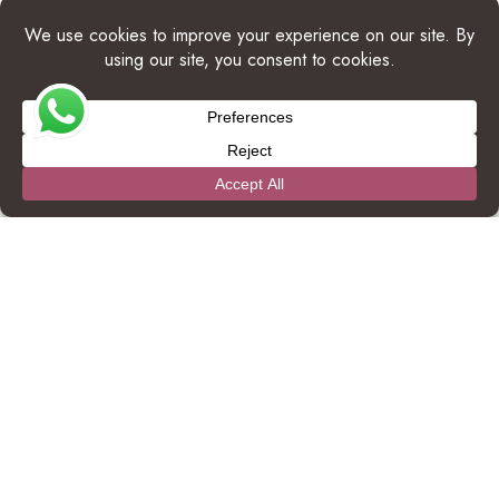
einfache Anleitung mit Verhaltensregeln, die Sie beachten
sollten, wenn Sie Tieren auf dem Gelände begegnen.
Gebote
Verbote
Beobachten Sie Wildtiere aus
Nähern Sie sich
sicherer Entfernung.
Tieren nicht, jagen Sie
sie nicht und
versuchen Sie nicht,
sie zu berühren.
Bleiben Sie ruhig und
Machen Sie keine
minimieren Sie plötzliche
lauten Geräusche und
Bewegungen.
erschrecken Sie die
Tiere nicht.
Machen Sie Fotos ohne Blitz.
Verwenden Sie keine
Blitzfotografie, die