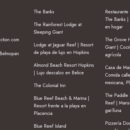
The Banks
Restaurante
The Banks | 
The Rainforest Lodge at
en hogar
Sleeping Giant
ection.com
The Grove H
Lodge at Jaguar Reef | Resort
Giant | Coci
de playa de lujo en Hopkins
 Belmopan
agrícola
Almond Beach Resort Hopkins
Casa de Maí
| Lujo descalzo en Belice
Comida calle
mexicana, P
The Colonial Inn
The Paddle 
Blue Reef Beach & Marina |
Reef | Maris
Resort frente a la playa en
garífuna
Placencia
Pizzería Don
Blue Reef Island