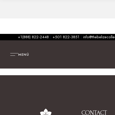
+1(888) 822-2448
|
+501 822-3851
|
info@thebelizecoll
MENÚ
CONTACT