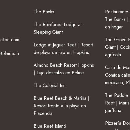
The Banks
Restaurante
The Banks | 
The Rainforest Lodge at
en hogar
Sleeping Giant
ection.com
The Grove H
Lodge at Jaguar Reef | Resort
Giant | Coci
de playa de lujo en Hopkins
 Belmopan
agrícola
Almond Beach Resort Hopkins
Casa de Maí
| Lujo descalzo en Belice
Comida calle
mexicana, P
The Colonial Inn
The Paddle 
Blue Reef Beach & Marina |
Reef | Maris
Resort frente a la playa en
garífuna
Placencia
Pizzería Don
Blue Reef Island