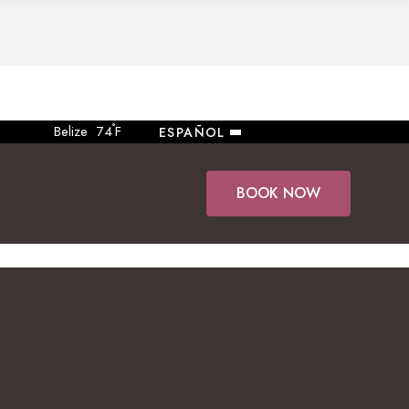
°
Belize
74
F
ESPAÑOL
BOOK NOW