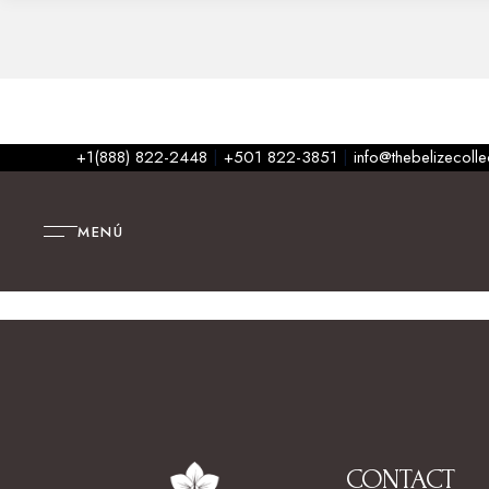
+1(888) 822-2448
|
+501 822-3851
|
info@thebelizecoll
MENÚ
CONTACT