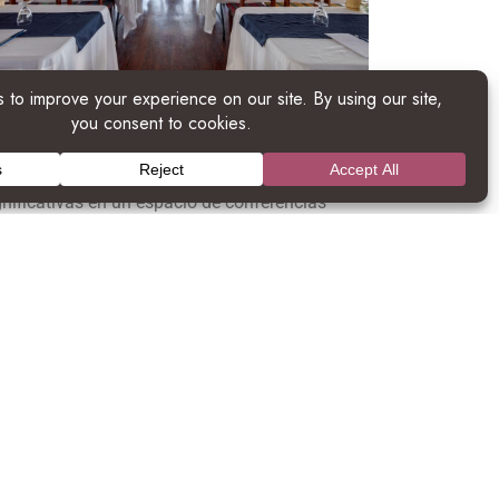
ponible en Umaya Resort & Adventures
onferencias junto a la laguna y
a playa
timule a su equipo y fomente conexiones
gnificativas en un espacio de conferencias
tamente adaptable en Umaya Resort. Diseñado
ra magnificar la inspiración, este espacio
rece vistas espectaculares sobre la laguna y la
rdillera de las Montañas Mayas.
DETAILS