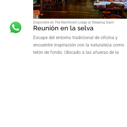
Disponible en The Rainforest Lodge at Sleeping Giant
Reunión en la selva
Escape del entorno tradicional de oficina y
encuentre inspiración con la naturaleza como
telón de fondo. Ubicado a las afueras de la
capital y enclavado en las exuberantes Monta
Mayas, The Rainforest Lodge at Sleeping Gian
ofrece…
DETAILS