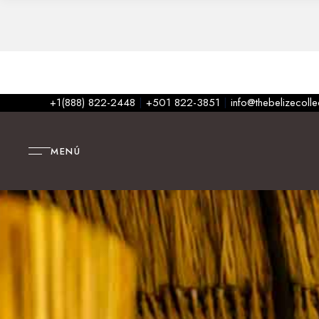
+1(888) 822-2448
|
+501 822-3851
|
info@thebelizecoll
MENÚ