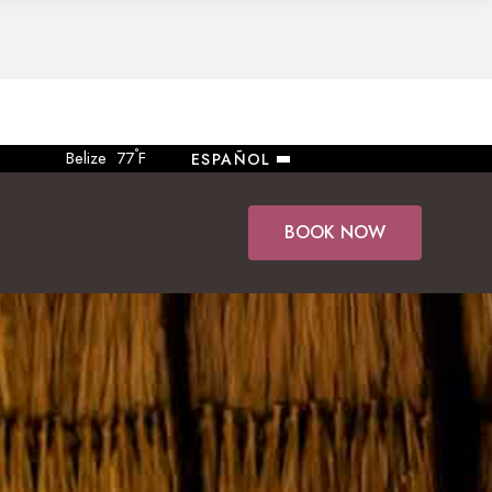
°
Belize
77
F
ESPAÑOL
BOOK NOW