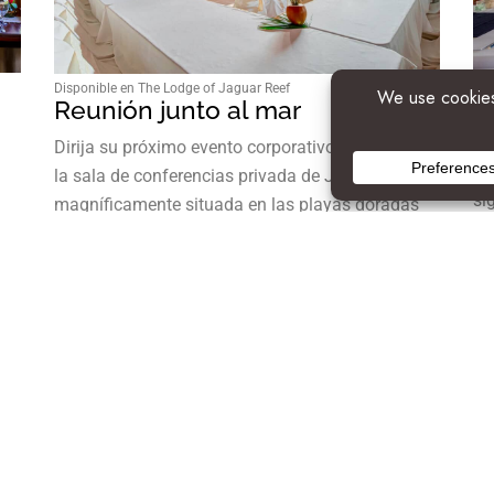
Dis
Disponible en The Lodge of Jaguar Reef
C
Reunión junto al mar
l
Dirija su próximo evento corporativo o reunión en
Es
la sala de conferencias privada de Jaguar Reef,
si
magníficamente situada en las playas doradas
al
ñas
de Hopkins. Disfrute de una reunión junto al mar
pa
t
con vistas impresionantes diseñadas para
of
estimular la creatividad…
co
DETAILS