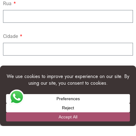
Rua
Cidade
Estado/Província
País
Número IATA