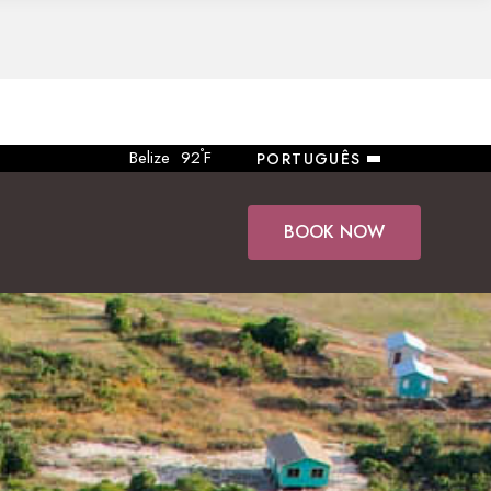
°
Belize
92
F
PORTUGUÊS
BOOK NOW