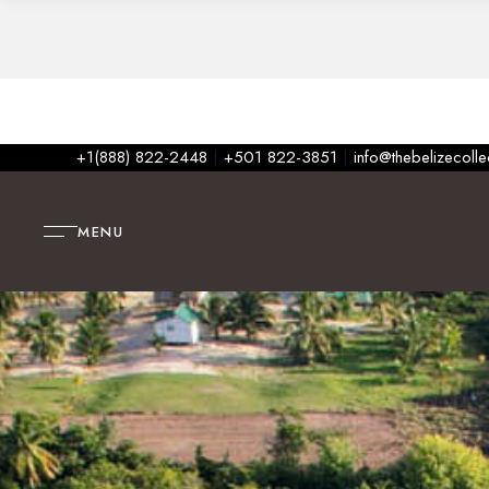
+1(888) 822-2448
|
+501 822-3851
|
info@thebelizecoll
MENU