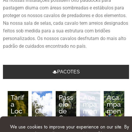
As nossas instalações possuem oito paddocks para
pastagem diurna com áreas sombreadas e estábulos para
proteger os nossos cavalos de predadores e dos elementos.
Na nossa sala de selas, cada cavalo tem arreios designados
feitos sob medida para a sua estrutura com bridões
personalizados. Os nossos cavalos desfrutam do mais alto
padrão de cuidados encontrado no país.
PACOTES
Tarif
Slee
Pass
Aca
Aca
a
ping
eio
mpa
mpa
Loc
Gian
de
men
men
al
t
Cav
to
to
para
Pass
alos
de
de
Cav
eios
e
Cav
Cav