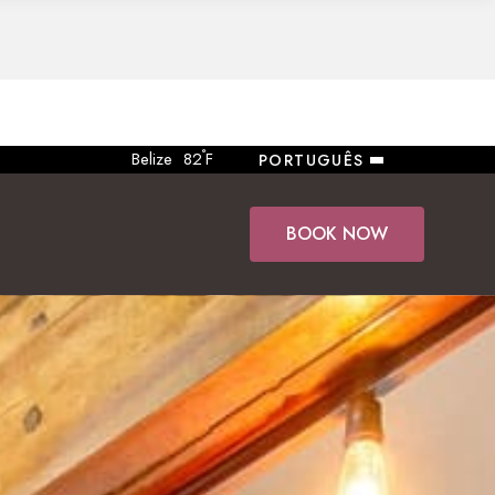
°
Belize
82
F
PORTUGUÊS
BOOK NOW