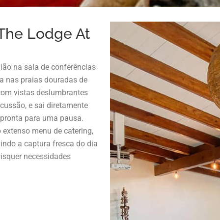
 The Lodge At
nião na sala de conferências
a nas praias douradas de
com vistas deslumbrantes
scussão, e sai diretamente
r pronta para uma pausa.
 extenso menu de catering,
indo a captura fresca do dia
isquer necessidades