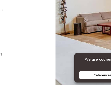
as
is