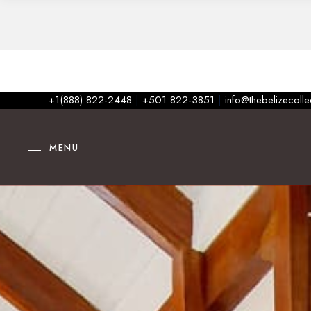
+1(888) 822-2448
|
+501 822-3851
|
info@thebelizecoll
MENU