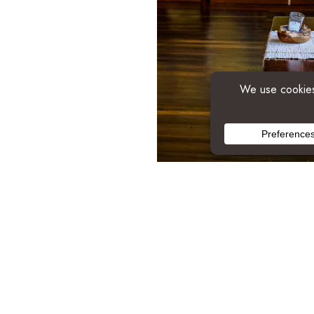
Catering
O nosso menu de eventos e ca
necessidades de cada anfitriã
– seja buffet, menu padrão de
Depois personaliza o teu menu
VER MENU DE CATERING