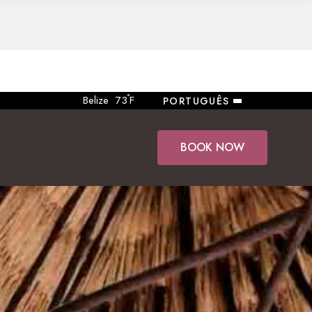
°
Belize
73
F
PORTUGUÊS
BOOK NOW