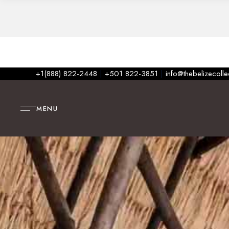
+1(888) 822-2448
|
+501 822-3851
|
info@thebelizecoll
MENU