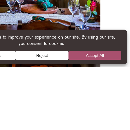
samentos foi criado para atender às
o e dos seus convidados. Decide o teu formato
 três pratos ou o sempre apreciado taco bar.
 com pratos autênticos de Belize.