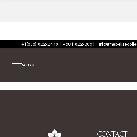
+1(888) 822-2448
|
+501 822-3851
|
info@thebelizecoll
MENÚ
CONTACT