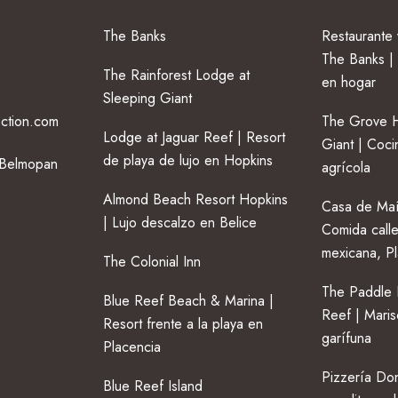
The Banks
Restaurante
The Banks | 
The Rainforest Lodge at
en hogar
Sleeping Giant
ection.com
The Grove H
Lodge at Jaguar Reef | Resort
Giant | Coci
de playa de lujo en Hopkins
 Belmopan
agrícola
Almond Beach Resort Hopkins
Casa de Maí
| Lujo descalzo en Belice
Comida calle
mexicana, P
The Colonial Inn
The Paddle 
Blue Reef Beach & Marina |
Reef | Maris
Resort frente a la playa en
garífuna
Placencia
Pizzería Don
Blue Reef Island