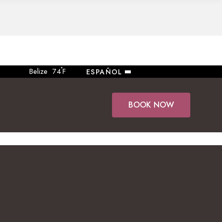
°
Belize
74
F
ESPAÑOL
BOOK NOW