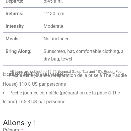
Departs:
8:45 a.m.
Returns:
12:30 p.m.
Intensity
Moderate
Meals:
Not included
Bring Along:
Sunscreen, hat, comfortable clothing, a
dry bag, towel
All tours are subject to 12.5% General Sales Tax and 10% Resort Fee
Également disponible
Pêche demi-journée (préparation de la prise à The Paddle
House) 110 $ US par personne
Pêche journée complète (préparation de la prise à The
Island) 165 $ US par personne
Allons-y !
Prénom