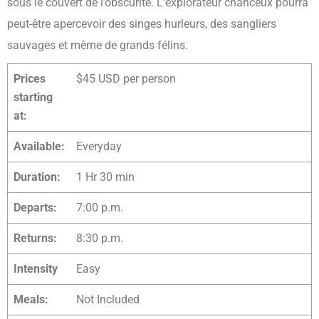
sous le couvert de l’obscurité. L’explorateur chanceux pourra
peut-être apercevoir des singes hurleurs, des sangliers
sauvages et même de grands félins.
Prices
$45 USD per person
starting
at:
Available:
Everyday
Duration:
1 Hr 30 min
Departs:
7:00 p.m.
Returns:
8:30 p.m.
Intensity
Easy
Meals:
Not Included