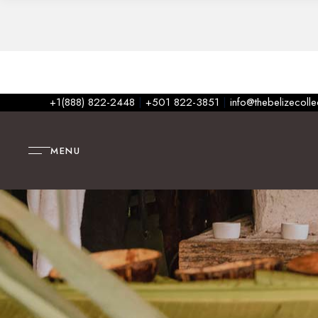
+1(888) 822-2448
|
+501 822-3851
|
info@thebelizecoll
MENU