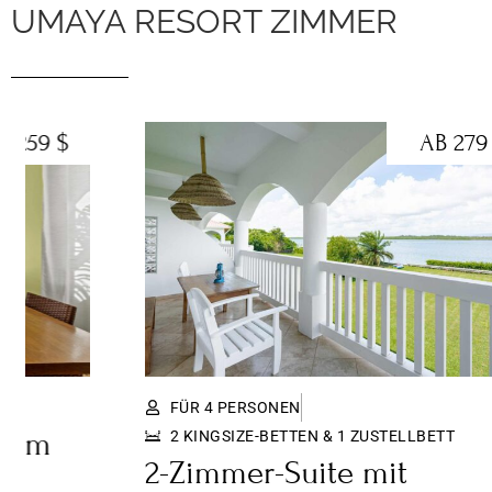
UMAYA RESORT ZIMMER
AB 279 $
FÜR 4 PERSONEN
2 KINGSIZE-BETTEN & 1 ZUSTELLBETT
2-Zimmer-Suite mit
2-