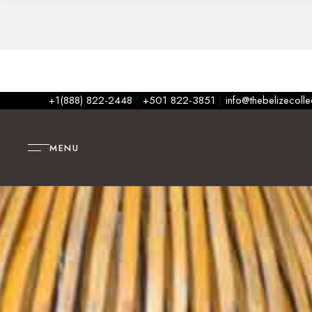
+1(888) 822-2448
|
+501 822-3851
|
info@thebelizecoll
MENU