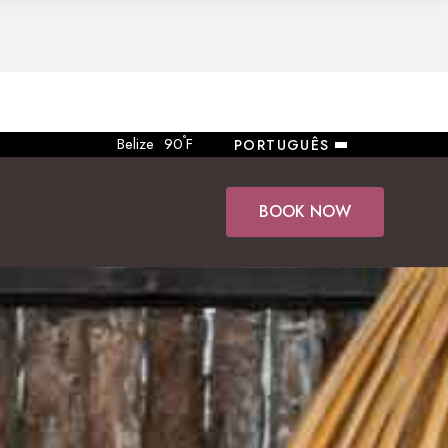
°
Belize
90
F
PORTUGUÊS
BOOK NOW